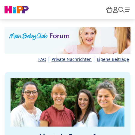
Skip to main content
Warenkor
HiPP M
Such
|
|
FAQ
Private Nachrichten
Eigene Beiträge