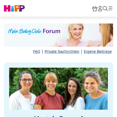
Skip to main content
Warenkor
HiPP M
Such
|
|
FAQ
Private Nachrichten
Eigene Beiträge