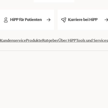
HiPP für Patienten
Karriere bei HiPP
Kundenservice
Produkte
Ratgeber
Über HiPP
Tools und Services