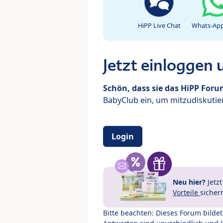
HiPP Live Chat
Whats-App
Jetzt einloggen
Schön, dass sie das HiPP For
BabyClub ein, um mitzudiskutier
Login
Neu hier?
Jetz
Vorteile
sicher
Bitte beachten: Dieses Forum bilde