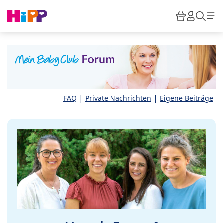
Skip to main content
Warenkor
HiPP M
Such
|
|
FAQ
Private Nachrichten
Eigene Beiträge