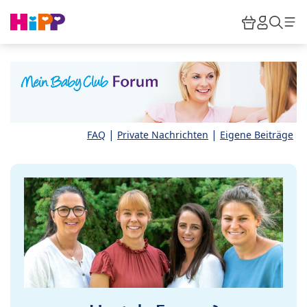
Skip to main content
Warenkor
HiPP M
Such
|
|
FAQ
Private Nachrichten
Eigene Beiträge