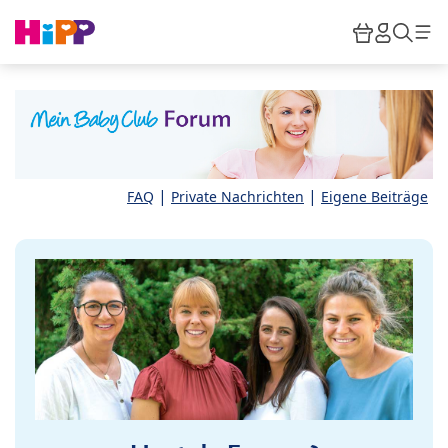
Skip to main content
Warenkor
HiPP M
Such
|
|
FAQ
Private Nachrichten
Eigene Beiträge