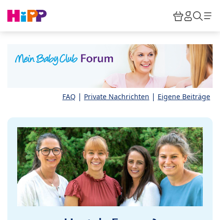
Skip to main content
Warenkor
HiPP M
Such
|
|
FAQ
Private Nachrichten
Eigene Beiträge