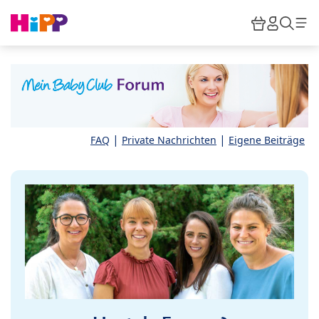
Skip to main content
Warenkor
HiPP M
Such
|
|
FAQ
Private Nachrichten
Eigene Beiträge