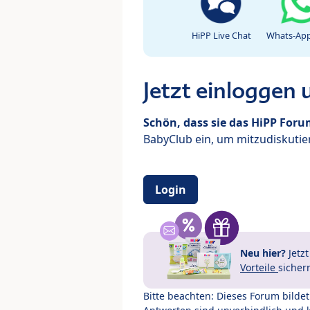
HiPP Live Chat
Whats-App
Jetzt einloggen
Schön, dass sie das HiPP For
BabyClub ein, um mitzudiskutier
Login
Neu hier?
Jetz
Vorteile
sicher
Bitte beachten: Dieses Forum bilde