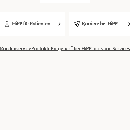
HiPP für Patienten
Karriere bei HiPP
Kundenservice
Produkte
Ratgeber
Über HiPP
Tools und Services