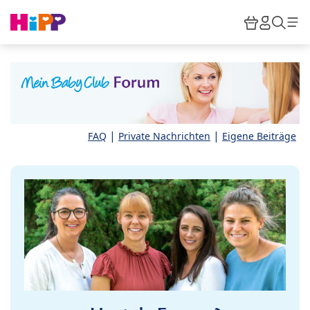
Skip to main content
Warenkor
HiPP M
Such
|
|
FAQ
Private Nachrichten
Eigene Beiträge