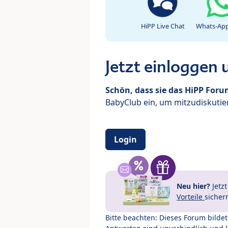
HiPP Live Chat
Whats-App
Jetzt einloggen
Schön, dass sie das HiPP For
BabyClub ein, um mitzudiskutier
Login
Neu hier?
Jetz
Vorteile
sicher
Bitte beachten: Dieses Forum bilde