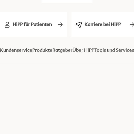
HiPP für Patienten
Karriere bei HiPP
Kundenservice
Produkte
Ratgeber
Über HiPP
Tools und Services