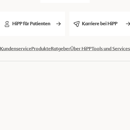
HiPP für Patienten
Karriere bei HiPP
Kundenservice
Produkte
Ratgeber
Über HiPP
Tools und Services