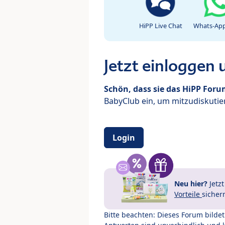
HiPP Live Chat
Whats-App
Jetzt einloggen
Schön, dass sie das HiPP For
BabyClub ein, um mitzudiskutier
Login
Neu hier?
Jetz
Vorteile
sicher
Bitte beachten: Dieses Forum bilde