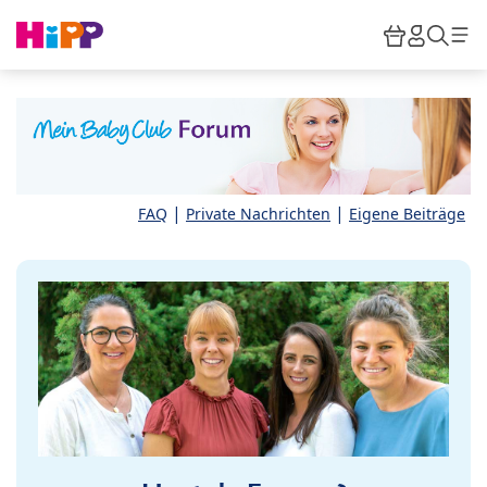
Skip to main content
Warenkor
HiPP M
Such
|
|
FAQ
Private Nachrichten
Eigene Beiträge