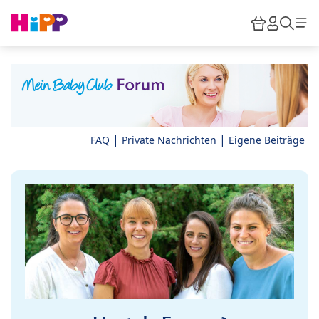
Skip to main content
Warenkor
HiPP M
Such
|
|
FAQ
Private Nachrichten
Eigene Beiträge