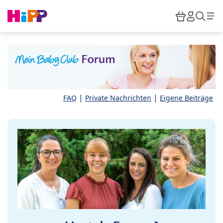
Skip to main content
Warenkor
HiPP M
Such
|
|
FAQ
Private Nachrichten
Eigene Beiträge