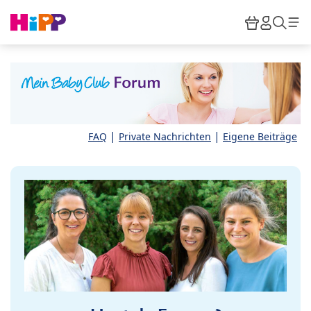
Skip to main content
Warenkor
HiPP M
Such
|
|
FAQ
Private Nachrichten
Eigene Beiträge