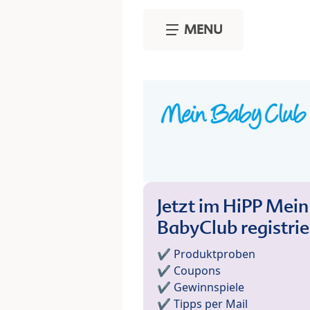
Skip to main content
MENU
Jetzt im HiPP Mein
BabyClub registri
✔️ Produktproben
✔️ Coupons
✔️ Gewinnspiele
✔️ Tipps per Mail