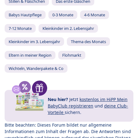
Stillen & Fläschchen
Das erste Gläschen
Babys Hautpflege
0-3 Monate
4-6 Monate
7-12 Monate
Kleinkinder im 2. Lebensjahr
Kleinkinder im 3. Lebensjahr
Thema des Monats
Eltern in meiner Region
Flohmarkt
Wichteln, Wanderpakete & Co
Neu hier?
Jetzt
kostenlos im HiPP Mein
BabyClub registrieren
und
deine Club-
Vorteile
sichern.
Bitte beachten: Dieses Forum bildet nur allgemeine
Informationen zum Inhalt der Fragen ab. Die Antworten sind
unverbindlich und können aufgrund der räumlichen Distanz