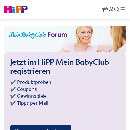
Skip to main content
Warenkor
HiPP M
Such
Jetzt im HiPP Mein BabyClub
registrieren
✔️ Produktproben
✔️ Coupons
✔️ Gewinnspiele
✔️ Tipps per Mail