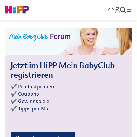
Skip to main content
Warenkor
HiPP M
Such
Jetzt im HiPP Mein BabyClub
registrieren
✔️ Produktproben
✔️ Coupons
✔️ Gewinnspiele
✔️ Tipps per Mail