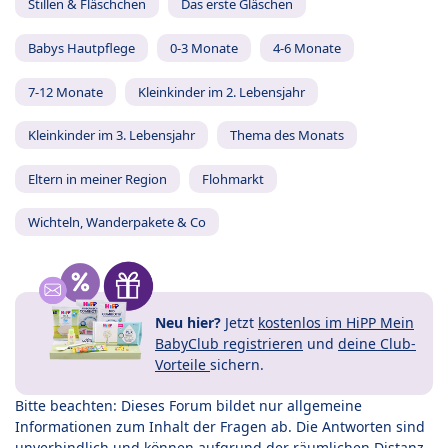
Stillen & Fläschchen
Das erste Gläschen
Babys Hautpflege
0-3 Monate
4-6 Monate
7-12 Monate
Kleinkinder im 2. Lebensjahr
Kleinkinder im 3. Lebensjahr
Thema des Monats
Eltern in meiner Region
Flohmarkt
Wichteln, Wanderpakete & Co
Neu hier?
Jetzt
kostenlos im HiPP Mein
BabyClub registrieren
und
deine Club-
Vorteile
sichern.
Bitte beachten: Dieses Forum bildet nur allgemeine
Informationen zum Inhalt der Fragen ab. Die Antworten sind
unverbindlich und können aufgrund der räumlichen Distanz