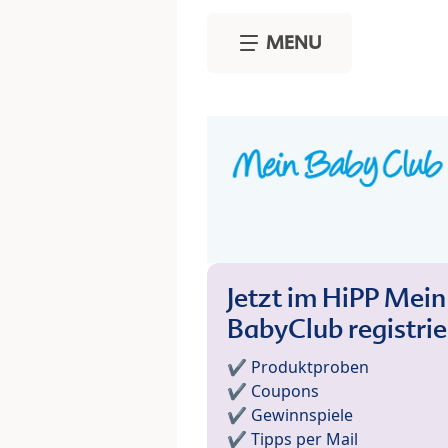
Skip to main content
MENU
Jetzt im HiPP Mein
BabyClub registri
✔️ Produktproben
✔️ Coupons
✔️ Gewinnspiele
✔️ Tipps per Mail