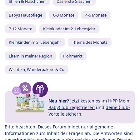
Stillen & Fläschchen
Das erste Gläschen
Babys Hautpflege
0-3 Monate
4-6 Monate
7-12 Monate
Kleinkinder im 2. Lebensjahr
Kleinkinder im 3. Lebensjahr
Thema des Monats
Eltern in meiner Region
Flohmarkt
Wichteln, Wanderpakete & Co
Neu hier?
Jetzt
kostenlos im HiPP Mein
BabyClub registrieren
und
deine Club-
Vorteile
sichern.
Bitte beachten: Dieses Forum bildet nur allgemeine
Informationen zum Inhalt der Fragen ab. Die Antworten sind
unverbindlich und können aufgrund der räumlichen Distanz