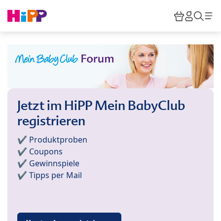
Skip to main content
Warenkor
HiPP M
Such
Jetzt im HiPP Mein BabyClub
registrieren
✔️ Produktproben
✔️ Coupons
✔️ Gewinnspiele
✔️ Tipps per Mail