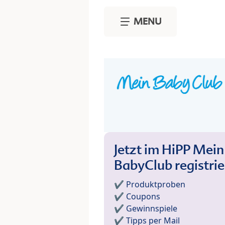
Skip to main content
MENU
Jetzt im HiPP Mein
BabyClub registri
✔️ Produktproben
✔️ Coupons
✔️ Gewinnspiele
✔️ Tipps per Mail