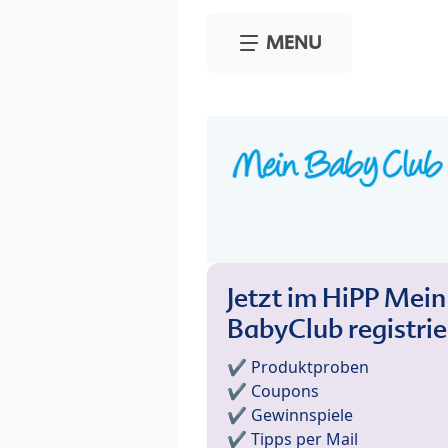
Skip to main content
MENU
Jetzt im HiPP Mein
BabyClub registri
✔️ Produktproben
✔️ Coupons
✔️ Gewinnspiele
✔️ Tipps per Mail