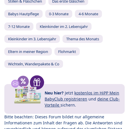
Stillen & Fläschchen
Das erste Gläschen
Babys Hautpflege
0-3 Monate
4-6 Monate
7-12 Monate
Kleinkinder im 2. Lebensjahr
Kleinkinder im 3. Lebensjahr
Thema des Monats
Eltern in meiner Region
Flohmarkt
Wichteln, Wanderpakete & Co
Neu hier?
Jetzt
kostenlos im HiPP Mein
BabyClub registrieren
und
deine Club-
Vorteile
sichern.
Bitte beachten: Dieses Forum bildet nur allgemeine
Informationen zum Inhalt der Fragen ab. Die Antworten sind
unverbindlich und können aufgrund der räumlichen Distanz