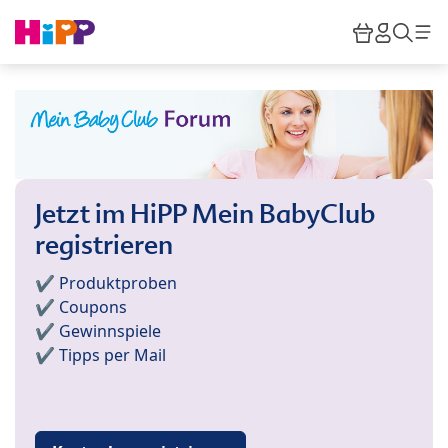
Skip to main content
Warenkor
HiPP M
Such
Jetzt im HiPP Mein BabyClub
registrieren
✔️ Produktproben
✔️ Coupons
✔️ Gewinnspiele
✔️ Tipps per Mail