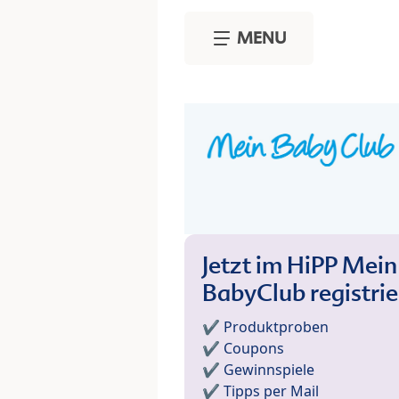
Skip to main content
MENU
Jetzt im HiPP Mein
BabyClub registri
✔️ Produktproben
✔️ Coupons
✔️ Gewinnspiele
✔️ Tipps per Mail