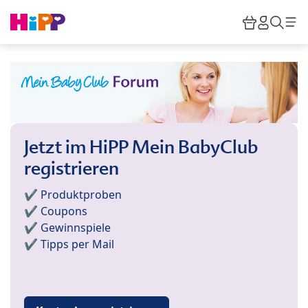
Skip to main content
Warenkor
HiPP M
Such
Jetzt im HiPP Mein BabyClub
registrieren
✔️ Produktproben
✔️ Coupons
✔️ Gewinnspiele
✔️ Tipps per Mail