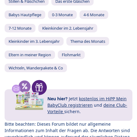
Stillen & Fläschchen
Das erste Gläschen
Babys Hautpflege
0-3 Monate
4-6 Monate
7-12 Monate
Kleinkinder im 2. Lebensjahr
Kleinkinder im 3. Lebensjahr
Thema des Monats
Eltern in meiner Region
Flohmarkt
Wichteln, Wanderpakete & Co
Neu hier?
Jetzt
kostenlos im HiPP Mein
BabyClub registrieren
und
deine Club-
Vorteile
sichern.
Bitte beachten: Dieses Forum bildet nur allgemeine
Informationen zum Inhalt der Fragen ab. Die Antworten sind
unverbindlich und können aufgrund der räumlichen Distanz