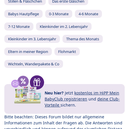
Stillen & Fläschchen
Das erste Gläschen
Babys Hautpflege
0-3 Monate
4-6 Monate
7-12 Monate
Kleinkinder im 2. Lebensjahr
Kleinkinder im 3. Lebensjahr
Thema des Monats
Eltern in meiner Region
Flohmarkt
Wichteln, Wanderpakete & Co
Neu hier?
Jetzt
kostenlos im HiPP Mein
BabyClub registrieren
und
deine Club-
Vorteile
sichern.
Bitte beachten: Dieses Forum bildet nur allgemeine
Informationen zum Inhalt der Fragen ab. Die Antworten sind
unverbindlich und können aufgrund der räumlichen Distanz