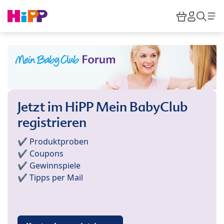
Skip to main content
Warenkor
HiPP M
Such
Jetzt im HiPP Mein BabyClub
registrieren
✔️ Produktproben
✔️ Coupons
✔️ Gewinnspiele
✔️ Tipps per Mail