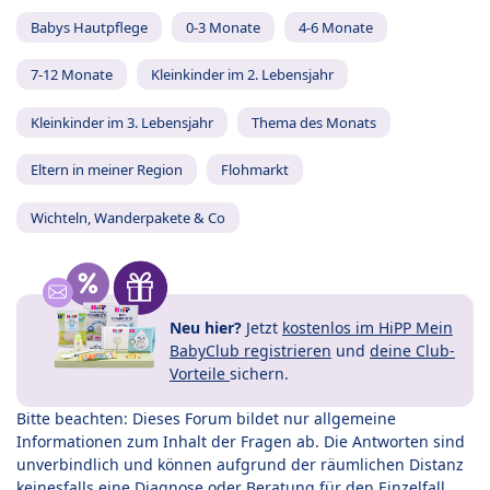
Babys Hautpflege
0-3 Monate
4-6 Monate
7-12 Monate
Kleinkinder im 2. Lebensjahr
Kleinkinder im 3. Lebensjahr
Thema des Monats
Eltern in meiner Region
Flohmarkt
Wichteln, Wanderpakete & Co
Neu hier?
Jetzt
kostenlos im HiPP Mein
BabyClub registrieren
und
deine Club-
Vorteile
sichern.
Bitte beachten: Dieses Forum bildet nur allgemeine
Informationen zum Inhalt der Fragen ab. Die Antworten sind
unverbindlich und können aufgrund der räumlichen Distanz
keinesfalls eine Diagnose oder Beratung für den Einzelfall