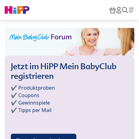
Skip to main content
Warenkor
HiPP M
Such
Jetzt im HiPP Mein BabyClub
registrieren
✔️ Produktproben
✔️ Coupons
✔️ Gewinnspiele
✔️ Tipps per Mail