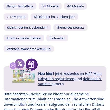
Babys Hautpflege
0-3 Monate
4-6 Monate
7-12 Monate
Kleinkinder im 2. Lebensjahr
Kleinkinder im 3. Lebensjahr
Thema des Monats
Eltern in meiner Region
Flohmarkt
Wichteln, Wanderpakete & Co
Neu hier?
Jetzt
kostenlos im HiPP Mein
BabyClub registrieren
und
deine Club-
Vorteile
sichern.
Bitte beachten: Dieses Forum bildet nur allgemeine
Informationen zum Inhalt der Fragen ab. Die Antworten sind
unverbindlich und können aufgrund der räumlichen Distanz
keinesfalls eine Diagnose oder Beratung für den Einzelfall