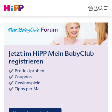
Skip to main content
Warenkor
HiPP M
Such
Jetzt im HiPP Mein BabyClub
registrieren
✔️ Produktproben
✔️ Coupons
✔️ Gewinnspiele
✔️ Tipps per Mail