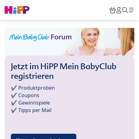
Skip to main content
Warenkor
HiPP M
Such
Jetzt im HiPP Mein BabyClub
registrieren
✔️ Produktproben
✔️ Coupons
✔️ Gewinnspiele
✔️ Tipps per Mail