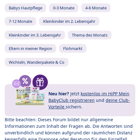
Babys Hautpflege
0-3 Monate
4-6 Monate
7-12 Monate
Kleinkinder im 2. Lebensjahr
Kleinkinder im 3. Lebensjahr
Thema des Monats
Eltern in meiner Region
Flohmarkt
Wichteln, Wanderpakete & Co
Neu hier?
Jetzt
kostenlos im HiPP Mein
BabyClub registrieren
und
deine Club-
Vorteile
sichern.
Bitte beachten: Dieses Forum bildet nur allgemeine
Informationen zum Inhalt der Fragen ab. Die Antworten sind
unverbindlich und können aufgrund der räumlichen Distanz
keinesfalls eine Diagnose oder Beratung für den Einzelfall