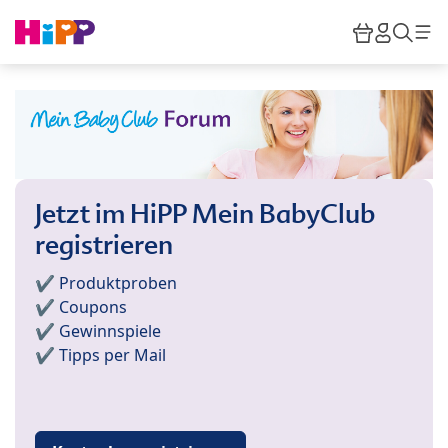
Skip to main content
Warenkor
HiPP M
Such
Jetzt im HiPP Mein BabyClub
registrieren
✔️ Produktproben
✔️ Coupons
✔️ Gewinnspiele
✔️ Tipps per Mail