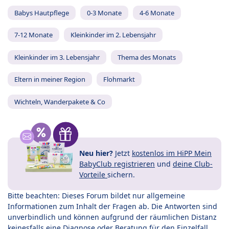
Babys Hautpflege
0-3 Monate
4-6 Monate
7-12 Monate
Kleinkinder im 2. Lebensjahr
Kleinkinder im 3. Lebensjahr
Thema des Monats
Eltern in meiner Region
Flohmarkt
Wichteln, Wanderpakete & Co
Neu hier?
Jetzt
kostenlos im HiPP Mein
BabyClub registrieren
und
deine Club-
Vorteile
sichern.
Bitte beachten: Dieses Forum bildet nur allgemeine
Informationen zum Inhalt der Fragen ab. Die Antworten sind
unverbindlich und können aufgrund der räumlichen Distanz
keinesfalls eine Diagnose oder Beratung für den Einzelfall